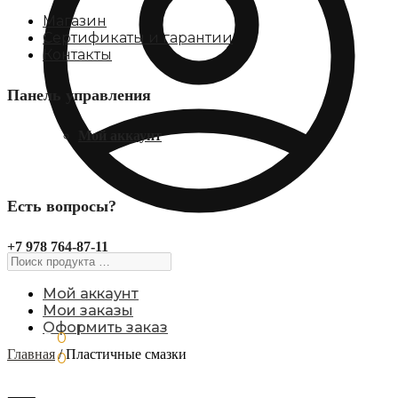
Магазин
Сертификаты и гарантии
Контакты
Панель управления
Мой аккаунт
Есть вопросы?
+7 978 764-87-11
Поиск
продукта
…
Мой аккаунт
Мои заказы
Оформить заказ
0,00
₽
0
Главная
/
Пластичные смазки
0,00
₽
0