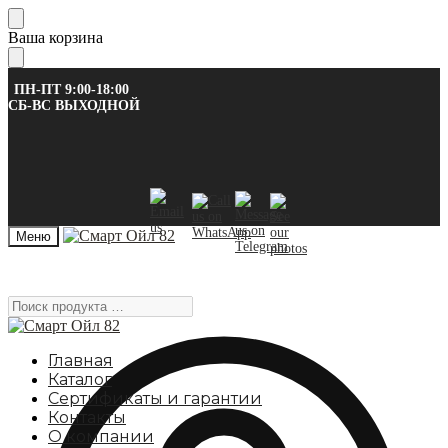
Skip
Skip
Ваша корзина
to
to
navigation
content
ПН-ПТ 9:00-18:00
СБ-ВС ВЫХОДНОЙ
Меню
Поиск
продукта
…
Главная
Каталог
Сертификаты и гарантии
Контакты
О компании