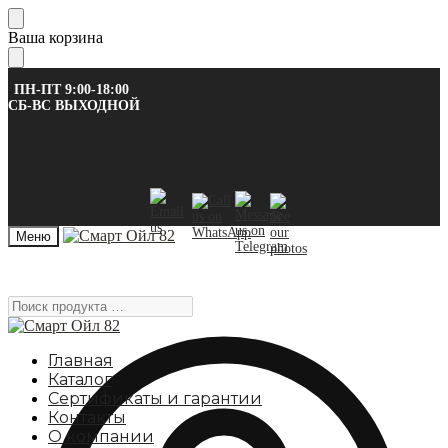
Skip
Skip
Ваша корзина
to
to
navigation
content
ПН-ПТ 9:00-18:00
СБ-ВС ВЫХОДНОЙ
Меню
Поиск
продукта
…
Главная
Каталог
Сертификаты и гарантии
Контакты
О компании