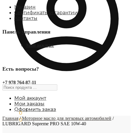
Магазин
Сертификаты и гарантии
Контакты
Панель управления
Мой аккаунт
Есть вопросы?
+7 978 764-87-11
Поиск
продукта
…
Мой аккаунт
Мои заказы
Оформить заказ
0,00
₽
0
Главная
/
Моторное масло для легковых автомобилей
/
0,00
₽
0
LUBRIGARD Supreme PRO SAE 10W-40